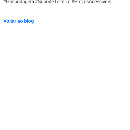
#Hospedagem #SuporteTécnico #PreçosAcessíveis
Voltar ao blog