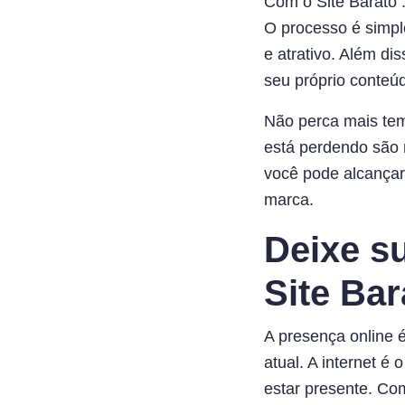
Com o Site Barato 
O processo é simple
e atrativo. Além di
seu próprio conteú
Não perca mais tem
está perdendo são m
você pode alcançar 
marca.
Deixe s
Site Ba
A presença online 
atual. A internet é
estar presente. Co