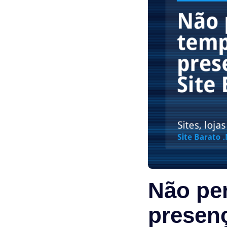
Não per
presenç