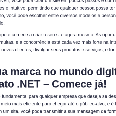
.NET, você pode criar um site em poucos passos e com i
s e intuitivo, permitindo que qualquer pessoa possa ter 
sso, você pode escolher entre diversos modelos e persona
do.
po e comece a criar o seu site agora mesmo. As oport
uitas, e a concorrência está cada vez mais forte na int
novos clientes, divulgar seus produtos e serviços, e for
ua marca no mundo digi
rato .NET – Comece já!
é fundamental para qualquer empresa que deseja se de
 o meio mais eficiente para chegar até o público-alvo, e é
m um site, você pode transmitir a sua mensagem de forma