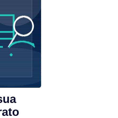
sua
rato